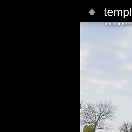
temp
Templomszen